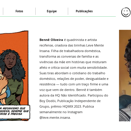
Fotos
Equipe
Publicações
Bennê Oliveira
é quadrinista e artista
recifense, criadora das tirinhas Leve Mente
Insana. Filha de trabalhadora doméstica,
transforma as conversas de família e as
vivências da mãe em histórias que misturam
afeto e crítica social com muita sensibilidade.
Suas tiras abordam o cotidiano do trabalho
doméstico, relações de poder, desigualdade e
resistência — tudo com um traço firme e uma
voz que vem de dentro. Bennê é também
autora da HQ Não Identificado. Participou do
Boy Dodói, Publicação Independente de
Grupo, prêmio HQMIX 2023. Publica
semanalmente no Instagram
@leve.mente.insana.